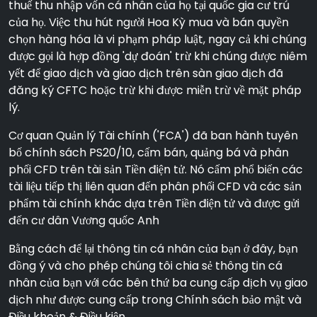
thuế thu nhập vốn cá nhân của họ tại quốc gia cư trú
của họ. Việc thu hút người Hoa Kỳ mua và bán quyền
chọn hàng hóa là vi phạm pháp luật, ngay cả khi chúng
được gọi là hợp đồng 'dự đoán' trừ khi chúng được niêm
yết để giao dịch và giao dịch trên sàn giao dịch đã
đăng ký CFTC hoặc trừ khi được miễn trừ về mặt pháp
lý.
Cơ quan Quản lý Tài chính ('FCA') đã ban hành tuyên
bố chính sách PS20/10, cấm bán, quảng bá và phân
phối CFD trên tài sản Tiền điện tử. Nó cấm phổ biến các
tài liệu tiếp thị liên quan đến phân phối CFD và các sản
phẩm tài chính khác dựa trên Tiền điện tử và được gửi
đến cư dân Vương quốc Anh
Bằng cách để lại thông tin cá nhân của bạn ở đây, bạn
đồng ý và cho phép chúng tôi chia sẻ thông tin cá
nhân của bạn với các bên thứ ba cung cấp dịch vụ giao
dịch như được cung cấp trong Chính sách bảo mật và
Điều khoản & Điều kiện.