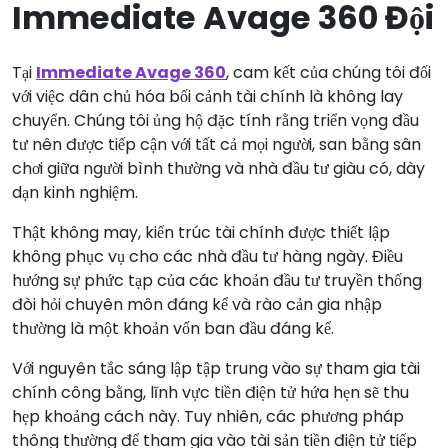
Immediate Avage 360 Đội
Tại
Immediate Avage 360
, cam kết của chúng tôi đối
với việc dân chủ hóa bối cảnh tài chính là không lay
chuyển. Chúng tôi ủng hộ đặc tính rằng triển vọng đầu
tư nên được tiếp cận với tất cả mọi người, san bằng sân
chơi giữa người bình thường và nhà đầu tư giàu có, dày
dạn kinh nghiệm.
Thật không may, kiến trúc tài chính được thiết lập
không phục vụ cho các nhà đầu tư hàng ngày. Điều
hướng sự phức tạp của các khoản đầu tư truyền thống
đòi hỏi chuyên môn đáng kể và rào cản gia nhập
thường là một khoản vốn ban đầu đáng kể.
Với nguyên tắc sáng lập tập trung vào sự tham gia tài
chính công bằng, lĩnh vực tiền điện tử hứa hẹn sẽ thu
hẹp khoảng cách này. Tuy nhiên, các phương pháp
thông thường để tham gia vào tài sản tiền điện tử tiếp