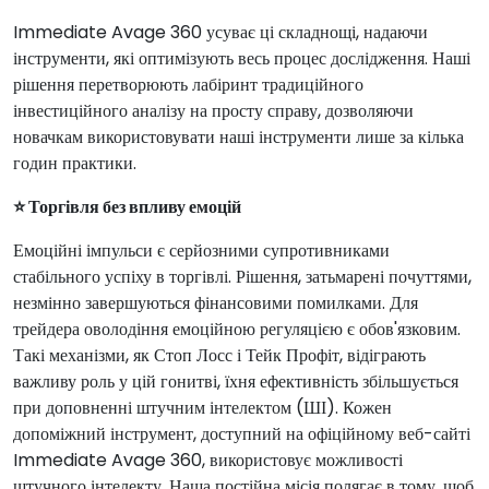
Immediate Avage 360 усуває ці складнощі, надаючи
інструменти, які оптимізують весь процес дослідження. Наші
рішення перетворюють лабіринт традиційного
інвестиційного аналізу на просту справу, дозволяючи
новачкам використовувати наші інструменти лише за кілька
годин практики.
⭐ Торгівля без впливу емоцій
Емоційні імпульси є серйозними супротивниками
стабільного успіху в торгівлі. Рішення, затьмарені почуттями,
незмінно завершуються фінансовими помилками. Для
трейдера оволодіння емоційною регуляцією є обов'язковим.
Такі механізми, як Стоп Лосс і Тейк Профіт, відіграють
важливу роль у цій гонитві, їхня ефективність збільшується
при доповненні штучним інтелектом (ШІ). Кожен
допоміжний інструмент, доступний на офіційному веб-сайті
Immediate Avage 360, використовує можливості
штучного інтелекту. Наша постійна місія полягає в тому, щоб