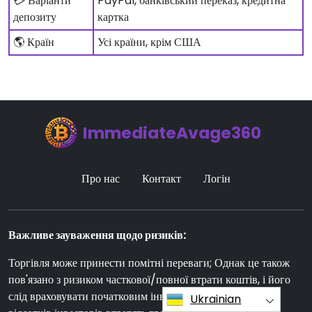
💳 Варіанти
PayPal, банківський переказ, кредитна
депозиту
картка
🌎 Країн
Усі країни, крім США
ImmediateAvage360
Про нас
Контакт
Логін
Важливе зауваження щодо ризиків:
Торгівля може принести помітні переваги; Однак це також
пов'язано з ризиком часткової/повної втрати коштів, і його
слід враховувати початковим інвесторам. Близько 70
Ukrainian