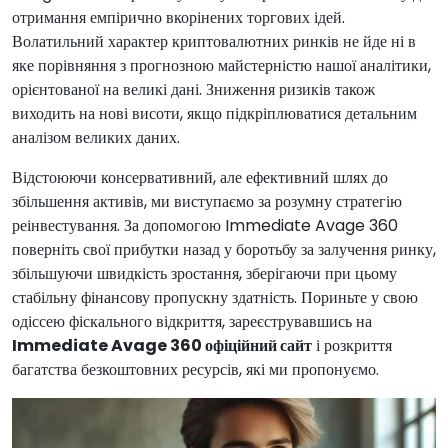
отримання емпірично вкорінених торгових ідей.
Волатильний характер криптовалютних ринків не йде ні в
яке порівняння з прогнозною майстерністю нашої аналітики,
орієнтованої на великі дані. Зниження ризиків також
виходить на нові висоти, якщо підкріплюватися детальним
аналізом великих даних.
Відстоюючи консервативний, але ефективний шлях до
збільшення активів, ми виступаємо за розумну стратегію
реінвестування. За допомогою Immediate Avage 360
поверніть свої прибутки назад у боротьбу за залучення ринку,
збільшуючи швидкість зростання, зберігаючи при цьому
стабільну фінансову пропускну здатність. Пориньте у свою
одіссею фіскального відкриття, зареєструвавшись на
Immediate Avage 360 офіційний сайт
і розкриття
багатства безкоштовних ресурсів, які ми пропонуємо.