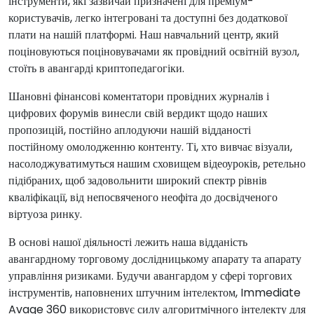
інструменти, які зазвичай призначені для преміум-
користувачів, легко інтегровані та доступні без додаткової
плати на нашій платформі. Наш навчальний центр, який
поціновуються поціновувачами як провідний освітній вузол,
стоїть в авангарді криптопедагогіки.
Шановні фінансові коментатори провідних журналів і
цифрових форумів винесли свій вердикт щодо наших
пропозицій, постійно аплодуючи нашій відданості
постійному омолодженню контенту. Ті, хто вивчає візуали,
насолоджуватимуться нашим сховищем відеоуроків, ретельно
підібраних, щоб задовольнити широкий спектр рівнів
кваліфікації, від непосвяченого неофіта до досвідченого
віртуоза ринку.
В основі нашої діяльності лежить наша відданість
авангардному торговому дослідницькому апарату та апарату
управління ризиками. Будучи авангардом у сфері торгових
інструментів, наповнених штучним інтелектом, Immediate
Avage 360 використовує силу алгоритмічного інтелекту для