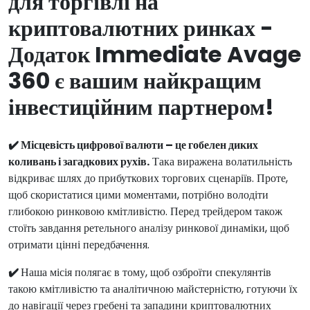
для торгівлі на
криптовалютних ринках -
Додаток Immediate Avage
360 є вашим найкращим
інвестиційним партнером!
✔️ Місцевість цифрової валюти – це гобелен диких
коливань і загадкових рухів.
Така виражена волатильність
відкриває шлях до прибуткових торгових сценаріїв. Проте,
щоб скористатися цими моментами, потрібно володіти
глибокою ринковою кмітливістю. Перед трейдером також
стоїть завдання ретельного аналізу ринкової динаміки, щоб
отримати цінні передбачення.
✔️
Наша місія полягає в тому, щоб озброїти спекулянтів
такою кмітливістю та аналітичною майстерністю, готуючи їх
до навігації через гребені та западини криптовалютних