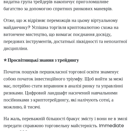
видатна група трейдерів накопичує приголомшливе
багатство за допомогою спритних ринкових маневрів.
Отже, що ж відрізняє переможців на цьому віртуальному
майданчику? Успішна торгівля криптовалютою схожа на
витончене мистецтво, що вимагає поєднання досвіду,
передових інструментів, достатньої ліквідності та непохитної
дисципліни.
⭐ Просвітницькі знання з трейдингу
Початок пошуків першокласної торгової освіти знаменує
собою початок інвестиційного тріумфу. Щоб вийти за межі
мас, потрібно стати вправним в аналізі ринку та управлінні
ризиками. Цифровий ландшафт насичений навчальними
посібниками з криптотрейдингу, які налічують сотні, а
можливо, й тисячі.
На жаль, переважній більшості бракує змісту і вони не в змозі
передати справжню торговельну майстерність. Immediate