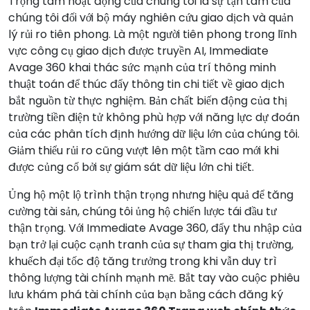
Trọng tâm hoạt động của chúng tôi là sự tận tâm của
chúng tôi đối với bộ máy nghiên cứu giao dịch và quản
lý rủi ro tiên phong. Là một người tiên phong trong lĩnh
vực công cụ giao dịch được truyền AI, Immediate
Avage 360 khai thác sức mạnh của trí thông minh
thuật toán để thúc đẩy thông tin chi tiết về giao dịch
bắt nguồn từ thực nghiệm. Bản chất biến động của thị
trường tiền điện tử không phù hợp với năng lực dự đoán
của các phân tích định hướng dữ liệu lớn của chúng tôi.
Giảm thiểu rủi ro cũng vượt lên một tầm cao mới khi
được củng cố bởi sự giám sát dữ liệu lớn chi tiết.
Ủng hộ một lộ trình thận trọng nhưng hiệu quả để tăng
cường tài sản, chúng tôi ủng hộ chiến lược tái đầu tư
thận trọng. Với Immediate Avage 360, đẩy thu nhập của
bạn trở lại cuộc cạnh tranh của sự tham gia thị trường,
khuếch đại tốc độ tăng trưởng trong khi vẫn duy trì
thông lượng tài chính mạnh mẽ. Bắt tay vào cuộc phiêu
lưu khám phá tài chính của bạn bằng cách đăng ký