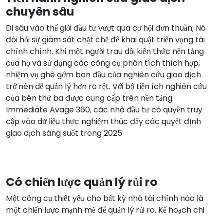
chuyên sâu
Đi sâu vào thế giới đầu tư vượt qua cơ hội đơn thuần; Nó
đòi hỏi sự giám sát chặt chẽ để khai quật triển vọng tài
chính chính. Khi một người trau dồi kiến thức nền tảng
của họ và sử dụng các công cụ phân tích thích hợp,
nhiệm vụ ghê gớm ban đầu của nghiên cứu giao dịch
trở nên dễ quản lý hơn rõ rệt. Với bộ tiện ích nghiên cứu
của bên thứ ba được cung cấp trên nền tảng
Immediate Avage 360, các nhà đầu tư có quyền truy
cập vào dữ liệu thực nghiệm thúc đẩy các quyết định
giao dịch sáng suốt trong 2025
Có chiến lược quản lý rủi ro
Một công cụ thiết yếu cho bất kỳ nhà tài chính nào là
một chiến lược mạnh mẽ để quản lý rủi ro. Kế hoạch chi