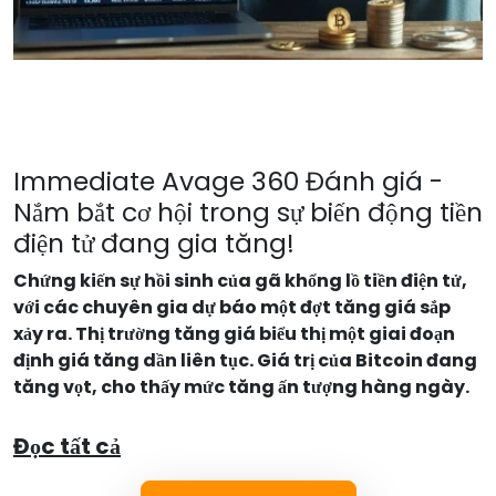
Immediate Avage 360 Đánh giá -
Nắm bắt cơ hội trong sự biến động tiền
điện tử đang gia tăng!
Chứng kiến sự hồi sinh của gã khổng lồ tiền điện tử,
với các chuyên gia dự báo một đợt tăng giá sắp
xảy ra. Thị trường tăng giá biểu thị một giai đoạn
định giá tăng dần liên tục. Giá trị của Bitcoin đang
tăng vọt, cho thấy mức tăng ấn tượng hàng ngày.
Đọc tất cả