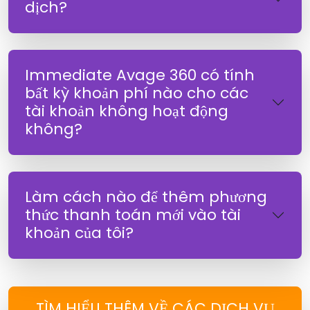
dịch?
Immediate Avage 360 có tính
bất kỳ khoản phí nào cho các
tài khoản không hoạt động
không?
Làm cách nào để thêm phương
thức thanh toán mới vào tài
khoản của tôi?
TÌM HIỂU THÊM VỀ CÁC DỊCH VỤ