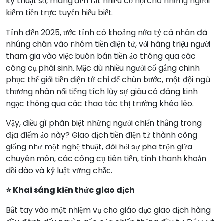
kỹ thuật số, mang đến rất nhiều cơ hội cho những người
kiếm tiền trực tuyến hiểu biết.
Tính đến 2025, ước tính có khoảng nửa tỷ cá nhân đã
nhúng chân vào nhóm tiền điện tử, với hàng triệu người
tham gia vào việc buôn bán tiền ảo thông qua các
công cụ phái sinh. Mặc dù nhiều người cố gắng chinh
phục thế giới tiền điện tử chỉ để chùn bước, một đội ngũ
thương nhân nổi tiếng tích lũy sự giàu có đáng kinh
ngạc thông qua các thao tác thị trường khéo léo.
Vậy, điều gì phân biệt những người chiến thắng trong
địa điểm ảo này? Giao dịch tiền điện tử thành công
giống như một nghệ thuật, đòi hỏi sự pha trộn giữa
chuyên môn, các công cụ tiên tiến, tính thanh khoản
dồi dào và kỷ luật vững chắc.
⭐ Khai sáng kiến thức giao dịch
Bắt tay vào một nhiệm vụ cho giáo dục giao dịch hàng