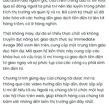
đầu đánh dấu nguồn gốc của chiến thắng đầu tư. Để vượt
qua số đông, người ta phải trở nên lão luyện trong phân
tích thị trường và quản lý rủi ro. Bối cảnh kỹ thuật số đã
bão hòa với các hướng dẫn giao dịch tiền điện tử lên tới
hàng trăm, có lẽ hàng nghìn.
Thật không may, đại đa số thiếu thực chất và không
truyền đạt năng lực giao dịch thực sự. Immediate
Avage 360 vươn lên trên, cung cấp một trung tâm giáo
dục hiện đại. Mối quan hệ kiến thức này cung cấp các
khóa học có cấu trúc tỉ mỉ trong cả giao dịch tiền điện
tử giao ngay và sự phức tạp của các công cụ phái sinh
tiền điện tử.
Chương trình giảng dạy của chúng tôi được mở ra
thông qua các video hướng dẫn hấp dẫn, được sắp xếp
tỉ mỉ để hiểu tối ưu. Ngoài ra, chúng tôi tổ chức một loạt
các hội thảo trên web, giúp khách hàng của chúng tôi
bám sát những diễn biến thị trường gần đây nhất.