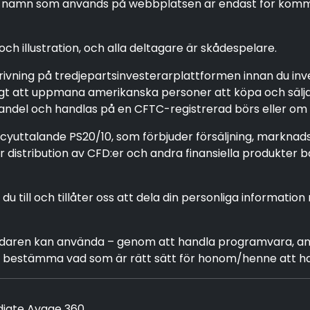
 namn som används på webbplatsen är endast för kommersi
h illustration, och alla deltagare är skådespelare.
krivning på tredjepartsinvesterarplattformen innan du 
lagligt att uppmana amerikanska personer att köpa och säl
handel och handlas på en CFTC-registrerad börs eller om 
licyuttalande PS20/10, som förbjuder försäljning, marknads
distribution av CFD:er och andra finansiella produkter ba
till och tillåter oss att dela din personliga information
ändaren kan använda – genom att handla programvara, a
ch bestämma vad som är rätt sätt för honom/henne att h
diate Avage 360