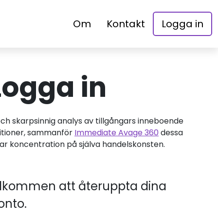
Om
Kontakt
Logga in
ogga in
ch skarpsinnig analys av tillgångars inneboende
bitioner, sammanför
Immediate Avage 360
dessa
jar koncentration på själva handelskonsten.
 välkommen att återuppta dina
onto.