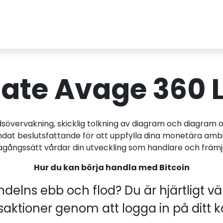
ate Avage 360 L
sövervakning, skicklig tolkning av diagram och diagram o
ndat beslutsfattande för att uppfylla dina monetära am
gagångssätt vårdar din utveckling som handlare och främ
Hur du kan börja handla med Bitcoin
handelns ebb och flod? Du är hjärtligt
saktioner genom att logga in på ditt k