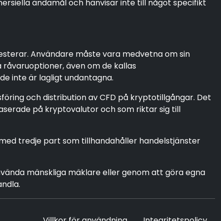
ella ändamål och hänvisar inte till något specifikt
investerar. Användare måste vara medvetna om sin
ja råvaruoptioner, även om de kallas
de inte är lagligt undantagna.
föring och distribution av CFD på kryptotillgångar. Det
serade på kryptovalutor och som riktar sig till
 med tredje part som tillhandahåller handelstjänster
nvända mänskliga mäklare eller genom att göra egna
andla.
Villkor för användning
Integritetspolicy