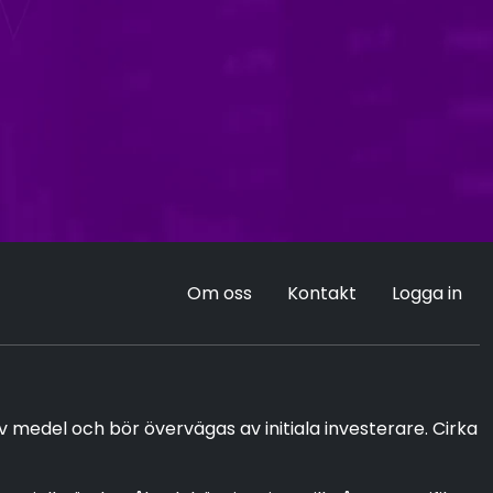
Om oss
Kontakt
Logga in
v medel och bör övervägas av initiala investerare. Cirka