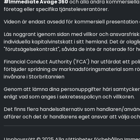
#Immediate Avage 360
och alla andra kommersiella
företag eller specifika tjänsteleverantörer.
Videon är endast avsedd för kommersiell presentation oc
Läs noggrant igenom sidan med villkor och ansvarsfris
individuella kapitalvinstskatt i sitt hemland. Det är o
"förutsägelsekontrakt", såvida de inte är noterade för 
Financial Conduct Authority ('FCA') har utfärdat ett po
förbjuder spridning av marknadsföringsmaterial som rör 
invånare i Storbritannien
Genom att lämna dina personuppgifter häri samtycker du 
enligt vad som anges i sekretesspolicyn och villkoren.
Det finns flera handelsalternativ som handlaren/anv
affärer och det är handlarens eget ansvar att välja o
Upphovsrätt © 2025 Alla rättigheter förbehållna Imme