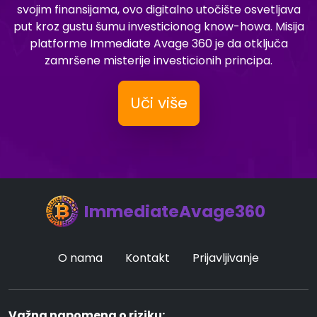
svojim finansijama, ovo digitalno utočište osvetljava
put kroz gustu šumu investicionog know-howa. Misija
platforme Immediate Avage 360 je da otključa
zamršene misterije investicionih principa.
Uči više
ImmediateAvage360
O nama
Kontakt
Prijavljivanje
Važna napomena o riziku: