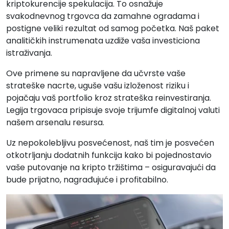
kriptokurencije spekulacija. To osnažuje
svakodnevnog trgovca da zamahne ogradama i
postigne veliki rezultat od samog početka. Naš paket
analitičkih instrumenata uzdiže vaša investiciona
istraživanja.
Ove primene su napravljene da učvrste vaše
strateške nacrte, uguše vašu izloženost riziku i
pojačaju vaš portfolio kroz strateška reinvestiranja.
Legija trgovaca pripisuje svoje trijumfe digitalnoj valuti
našem arsenalu resursa.
Uz nepokolebljivu posvećenost, naš tim je posvećen
otkotrljanju dodatnih funkcija kako bi pojednostavio
vaše putovanje na kripto tržištima – osiguravajući da
bude prijatno, nagrađujuće i profitabilno.