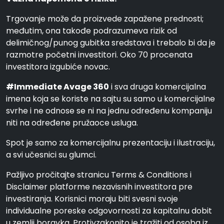
Trgovanje može da proizvede zapažene prednosti;
međutim, ona takođe podrazumeva rizik od
delimičnog/punog gubitka sredstava i trebalo bi da je
razmotre početni investitori. Oko 70 procenata
investitora izgubiće novac.
#Immediate Avage 360
i sva druga komercijalna
imena koja se koriste na sajtu su samo u komercijalne
svrhe i ne odnose se ni na jednu određenu kompaniju
niti na određene pružaoce usluga.
Spot je samo za komercijalnu prezentaciju i ilustraciju,
a svi učesnici su glumci.
Pažljivo pročitajte stranicu Terms & Conditions i
Disclaimer platforme nezavisnih investitora pre
investiranja. Korisnici moraju biti svesni svoje
individualne poreske odgovornosti za kapitalnu dobit
u zemlji boravka. Protivzakonito je tražiti od osoba iz