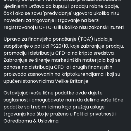
Sjedinjenih Država da kupuju i prodaju robne opcije,
čak i ako se zovu 'predviđanje' ugovora ukoliko nisu
navedeni za trgovanje i trgovanje na berzi
registrovanoj u CFTC-u ili ukoliko nisu zakonski izuzeti.
Uprava za finansijsko ponašanje ('FCA') izdala je
saopštenje o politici PS20/10, koje zabranjuje prodaju,
promociju i distribuciju CFD-a na kripto sredstva.
Zabranjuje se širenje marketinških materijala koji se
odnose na distribuciju CFD-a i drugih finansijskih
proizvoda zasnovanih na kriptokurencijama i koji su
upućeni stanovnicima Velike Britanije
Ostavljajući vaše lične podatke ovde dajete
saglasnost i omogućavate nam da delimo vaše lične
podatke sa trećim licima koja pružaju usluge
trgovanja kao što je pruženo u Politici privatnosti i
Odredbama & Uslovima.