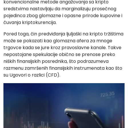
konvencionalne metode angažovanja sa kripto
sredstvima nastavljaju da marginalizuju prosečnog
pojedinca zbog glomazne i opasne prirode kupovine i
čuvanja kriptokurencija.
Pored toga, čin predviđanja ljuljaški na kripto tržištima
može se pokazati kao glomazna afera za mnoge
trgovce kada se jure kroz pravoslavne kanale. Takve
nepostojane spekulacije obično se prenose preko
niških finansijskih posrednika, što podrazumeva
razmenu zamršenih finansijskih instrumenata kao što
su Ugovori o razlici (CFD).