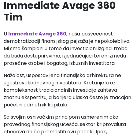
Immediate Avage 360
Tim
U
Immediate Avage 360
, naša posvećenost
demokratizaciji finansijskog pejzaža je nepokolebljiva.
Mi smo šampioni u tome da investicioni izgledi treba
da budu dostupni svima, izjednačajući teren između
prosečne osobe i bogatog, iskusnih investitora.
Nažalost, uspostavljena finansijska arhitektura ne
ugosti svakodnevnog investitora. Kretanje kroz
kompleksnost tradicionalnih investicija zahteva
znatnu ekspertizu, a barijera ulaska često je značajan
početni odmetnik kapitala.
Sa svojim osnivačkim principom usmerenim oko
pravednog finansijskog učešća, sektor kriptovaluta
obećava da će premostiti ovu podelu. Ipak,