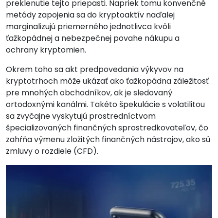
preklenutie tejto priepasti. Napriek tomu konvenčné
metódy zapojenia sa do kryptoaktív naďalej
marginalizujú priemerného jednotlivca kvôli
ťažkopádnej a nebezpečnej povahe nákupu a
ochrany kryptomien.
Okrem toho sa akt predpovedania výkyvov na
kryptotrhoch môže ukázať ako ťažkopádna záležitosť
pre mnohých obchodníkov, ak je sledovaný
ortodoxnými kanálmi. Takéto špekulácie s volatilitou
sa zvyčajne vyskytujú prostredníctvom
špecializovaných finančných sprostredkovateľov, čo
zahŕňa výmenu zložitých finančných nástrojov, ako sú
zmluvy o rozdiele (CFD).