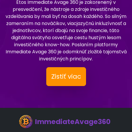
Étos Immediate Avage 360 je zakorenený v
presvedčení, že nástroje a zdroje investičného
vzdelávania by mali byť na dosah každého. So silným
zameraním na nováčikov, viacjazyčnú inkluzívnosť a
jednotlivcov, ktorí dbajú na svoje financie, táto
digitálna svätyňa osvetľuje cestu hustým lesom
investičného know-how. Poslaním platformy
Immediate Avage 360 je odomknúť zložité tajomstvá
investičných princípov.
Zistiť viac
ImmediateAvage360