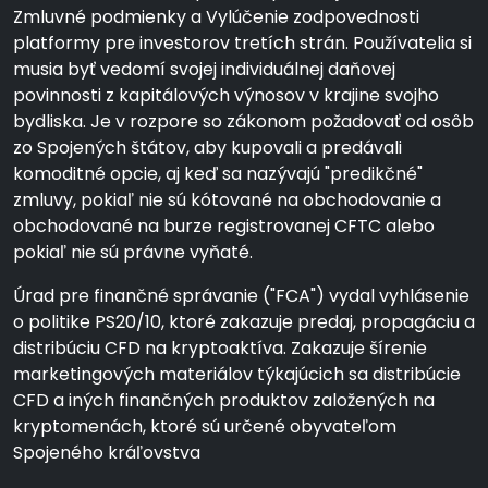
Zmluvné podmienky a Vylúčenie zodpovednosti
platformy pre investorov tretích strán. Používatelia si
musia byť vedomí svojej individuálnej daňovej
povinnosti z kapitálových výnosov v krajine svojho
bydliska. Je v rozpore so zákonom požadovať od osôb
zo Spojených štátov, aby kupovali a predávali
komoditné opcie, aj keď sa nazývajú "predikčné"
zmluvy, pokiaľ nie sú kótované na obchodovanie a
obchodované na burze registrovanej CFTC alebo
pokiaľ nie sú právne vyňaté.
Úrad pre finančné správanie ("FCA") vydal vyhlásenie
o politike PS20/10, ktoré zakazuje predaj, propagáciu a
distribúciu CFD na kryptoaktíva. Zakazuje šírenie
marketingových materiálov týkajúcich sa distribúcie
CFD a iných finančných produktov založených na
kryptomenách, ktoré sú určené obyvateľom
Spojeného kráľovstva