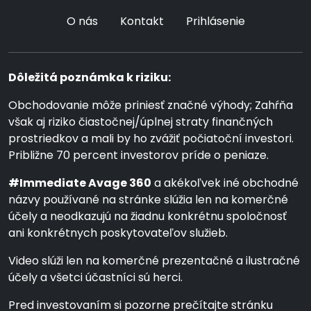
O nás
Kontakt
Prihlásenie
Dôležitá poznámka k riziku:
Obchodovanie môže priniesť značné výhody; Zahŕňa
však aj riziko čiastočnej/úplnej straty finančných
prostriedkov a mali by ho zvážiť počiatoční investori.
Približne 70 percent investorov príde o peniaze.
#Immediate Avage 360
a akékoľvek iné obchodné
názvy používané na stránke slúžia len na komerčné
účely a neodkazujú na žiadnu konkrétnu spoločnosť
ani konkrétnych poskytovateľov služieb.
Video slúži len na komerčné prezentačné a ilustračné
účely a všetci účastníci sú herci.
Pred investovaním si pozorne prečítajte stránku