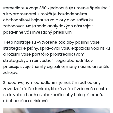
Immediate Avage 360
Zjednodušuje umenie špekulácií
s kryptomenami. Umožňuje každodennému
obchodníkovi hojdať sa za ploty a od začiatku
zabodovať. Naša sada analytických nástrojov
pozdvihne váš investičný prieskum.
Tieto nástroje sú vytvorené tak, aby posilnili vaše
strategické plány, spravovali vašu expozíciu voči riziku
a rozšírili vaše portfólio prostredníctvom
strategických reinvestícií. Légia obchodníkov
pripisuje svoje triumfy digitálnej meny nášmu arzenálu
zdrojov.
S neochvejným odhodlaním je náš tím odhodlaný
zavádzať ďalšie funkcie, ktoré zefektívnia vašu cestu
na kryptotrhoch a zabezpečia, aby bola príjemná,
obohacujúca a zisková.