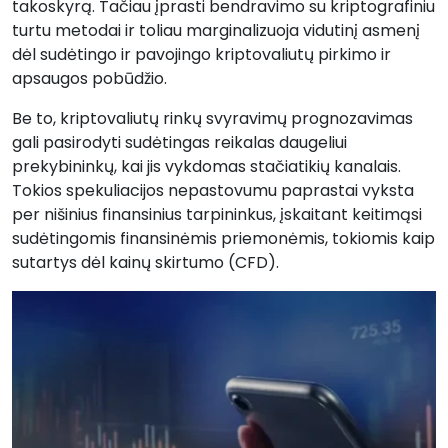
takoskyrą. Tačiau įprasti bendravimo su kriptografiniu
turtu metodai ir toliau marginalizuoja vidutinį asmenį
dėl sudėtingo ir pavojingo kriptovaliutų pirkimo ir
apsaugos pobūdžio.
Be to, kriptovaliutų rinkų svyravimų prognozavimas
gali pasirodyti sudėtingas reikalas daugeliui
prekybininkų, kai jis vykdomas stačiatikių kanalais.
Tokios spekuliacijos nepastovumu paprastai vyksta
per nišinius finansinius tarpininkus, įskaitant keitimąsi
sudėtingomis finansinėmis priemonėmis, tokiomis kaip
sutartys dėl kainų skirtumo (CFD).