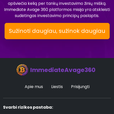
apšviečia kelią per tankų investavimo žinių mišką.
Immediate Avage 360 platformos misija yra atskleisti
sudėtingas investavimo principų paslaptis.
Sužinoti daugiau, sužinok daugiau
ImmediateAvage360
Apie mus
Liestis
Prisijungti
Svarbi rizikos pastaba: