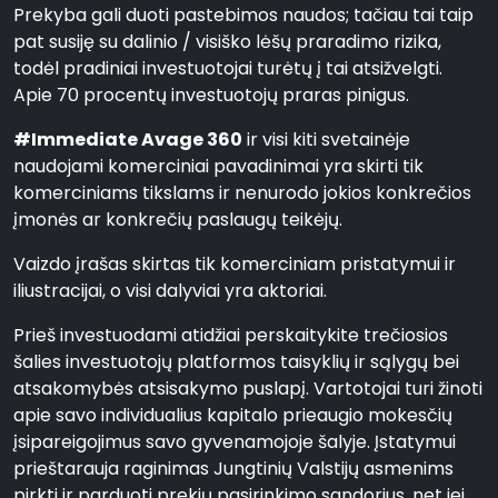
Prekyba gali duoti pastebimos naudos; tačiau tai taip
pat susiję su dalinio / visiško lėšų praradimo rizika,
todėl pradiniai investuotojai turėtų į tai atsižvelgti.
Apie 70 procentų investuotojų praras pinigus.
#Immediate Avage 360
ir visi kiti svetainėje
naudojami komerciniai pavadinimai yra skirti tik
komerciniams tikslams ir nenurodo jokios konkrečios
įmonės ar konkrečių paslaugų teikėjų.
Vaizdo įrašas skirtas tik komerciniam pristatymui ir
iliustracijai, o visi dalyviai yra aktoriai.
Prieš investuodami atidžiai perskaitykite trečiosios
šalies investuotojų platformos taisyklių ir sąlygų bei
atsakomybės atsisakymo puslapį. Vartotojai turi žinoti
apie savo individualius kapitalo prieaugio mokesčių
įsipareigojimus savo gyvenamojoje šalyje. Įstatymui
prieštarauja raginimas Jungtinių Valstijų asmenims
pirkti ir parduoti prekių pasirinkimo sandorius, net jei