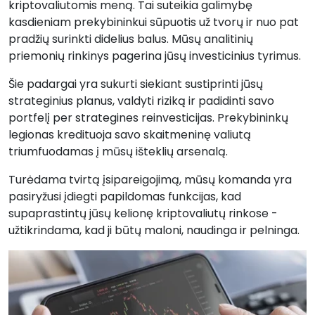
kriptovaliutomis meną. Tai suteikia galimybę
kasdieniam prekybininkui sūpuotis už tvorų ir nuo pat
pradžių surinkti didelius balus. Mūsų analitinių
priemonių rinkinys pagerina jūsų investicinius tyrimus.
Šie padargai yra sukurti siekiant sustiprinti jūsų
strateginius planus, valdyti riziką ir padidinti savo
portfelį per strategines reinvesticijas. Prekybininkų
legionas kredituoja savo skaitmeninę valiutą
triumfuodamas į mūsų išteklių arsenalą.
Turėdama tvirtą įsipareigojimą, mūsų komanda yra
pasiryžusi įdiegti papildomas funkcijas, kad
supaprastintų jūsų kelionę kriptovaliutų rinkose -
užtikrindama, kad ji būtų maloni, naudinga ir pelninga.