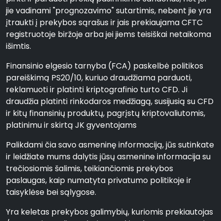
jie vadinami "prognozavimo" sutartimis, nebent jie yra
įtraukti į prekybos sąrašus ir jais prekiaujama CFTC
registruotoje biržoje arba jei jiems teisiškai netaikoma
išimtis.
Finansinio elgesio tarnyba (FCA) paskelbė politikos
pareiškimą PS20/10, kuriuo draudžiama parduoti,
reklamuoti ir platinti kriptografinio turto CFD. Ji
draudžia platinti rinkodaros medžiagą, susijusią su CFD
ir kitų finansinių produktų, pagrįstų kriptovaliutomis,
platinimu ir skirtą JK gyventojams
Palikdami čia savo asmeninę informaciją, jūs sutinkate
ir leidžiate mums dalytis jūsų asmenine informacija su
trečiosiomis šalimis, teikiančiomis prekybos
paslaugas, kaip numatyta privatumo politikoje ir
taisyklėse bei sąlygose.
Yra keletas prekybos galimybių, kuriomis prekiautojas