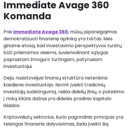
Immediate Avage 360
Komanda
Prie
Immediate Avage 360
, mūsų įsipareigojimas
demokratizuoti finansinę aplinką yra tvirtas. Mes
giname etosą, kad investavimo perspektyvos turėtų
būti prieinamos visiems, suvienodinant sąlygas
paprastam žmogui ir turtingam, patyrusiam
investuotojui.
Deja, nusistovėjusi finansų struktūra netenkina
kasdienio investuotojo. Norint įveikti tradicinių
investicijų sudėtingumą, reikia didelių žinių, o patekimo
į rinką kliūtis dažnai yra didelės pradinio kapitalo
išlaidos.
Kriptovaliutų sektorius, kurio pagrindinis principas yra
teisingas finansinis dalyvavimas, žada įveikti šią