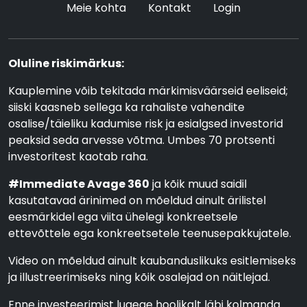
Meie kohta
Kontakt
Login
Oluline riskimärkus:
Kauplemine võib tekitada märkimisväärseid eeliseid;
siiski kaasneb sellega ka rahaliste vahendite
osalise/täieliku kadumise risk ja esialgsed investorid
peaksid seda arvesse võtma. Umbes 70 protsenti
investoritest kaotab raha.
#Immediate Avage 360
ja kõik muud saidil
kasutatavad ärinimed on mõeldud ainult ärilistel
eesmärkidel ega viita ühelegi konkreetsele
ettevõttele ega konkreetsetele teenusepakkujatele.
Video on mõeldud ainult kaubanduslikuks esitlemiseks
ja illustreerimiseks ning kõik osalejad on näitlejad.
Enne investeerimist lugege hoolikalt läbi kolmanda