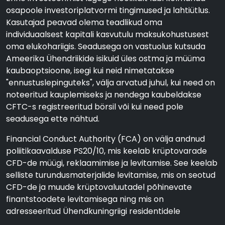
osapoole investoriplatvormi tingimused ja lahtiütlus.
Kasutajad peavad olema teadlikud oma
individuaalsest kapitali kasvutulu maksukohustusest
oma elukohariigis. Seadusega on vastuolus kutsuda
Ameerika Ühendriikide isikuid üles ostma ja müüma
kaubaoptsioone, isegi kui neid nimetatakse
"ennustuslepinguteks", välja arvatud juhul, kui need on
noteeritud kauplemiseks ja nendega kaubeldakse
CFTC-s registreeritud börsil või kui need pole
seadusega ette nähtud.
Financial Conduct Authority (FCA) on välja andnud
poliitikaavalduse PS20/10, mis keelab krüptovarade
CFD-de müügi, reklaamimise ja levitamise. See keelab
selliste turundusmaterjalide levitamise, mis on seotud
CFD-de ja muude krüptovaluutadel põhinevate
finantstoodete levitamisega ning mis on
adresseeritud Ühendkuningriigi residentidele