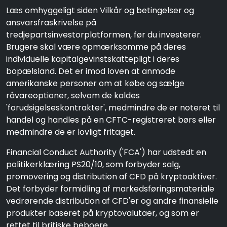
Læs omhyggeligt siden Vilkår og betingelser og
ansvarsfraskrivelse på
tredjepartsinvestorplatformen, før du investerer.
Brugere skal være opmærksomme på deres
individuelle kapitalgevinstskattepligt i deres
bopælsland. Det er imod loven at anmode
amerikanske personer om at købe og sælge
råvareoptioner, selvom de kaldes
'forudsigelseskontrakter', medmindre de er noteret til
handel og handles på en CFTC-registreret børs eller
medmindre de er lovligt fritaget.
Financial Conduct Authority ('FCA') har udstedt en
politikerklæring PS20/10, som forbyder salg,
promovering og distribution af CFD på kryptoaktiver.
Det forbyder formidling af markedsføringsmateriale
vedrørende distribution af CFD'er og andre finansielle
produkter baseret på kryptovalutaer, og som er
rettet til britiske beboere