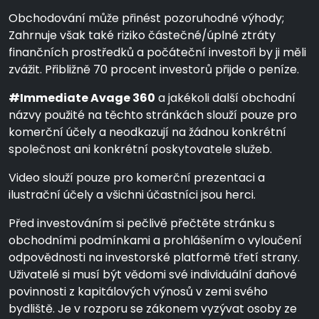
Obchodování může přinést pozoruhodné výhody;
Zahrnuje však také riziko částečné/úplné ztráty
finančních prostředků a počáteční investoři by ji měli
zvážit. Přibližně 70 procent investorů přijde o peníze.
#Immediate Avage 360
a jakékoli další obchodní
názvy použité na těchto stránkách slouží pouze pro
komerční účely a neodkazují na žádnou konkrétní
společnost ani konkrétní poskytovatele služeb.
Video slouží pouze pro komerční prezentaci a
ilustrační účely a všichni účastníci jsou herci.
Před investováním si pečlivě přečtěte stránku s
obchodními podmínkami a prohlášením o vyloučení
odpovědnosti na investorské platformě třetí strany.
Uživatelé si musí být vědomi své individuální daňové
povinnosti z kapitálových výnosů v zemi svého
bydliště. Je v rozporu se zákonem vyzývat osoby ze